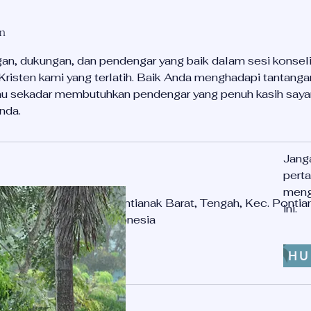
n
an, dukungan, dan pendengar yang baik dalam sesi konseli
risten kami yang terlatih. Baik Anda menghadapi tantangan
atau sekadar membutuhkan pendengar yang penuh kasih saya
nda.
Jang
pert
meng
rat No. 428 Mariana Pontianak Barat, Tengah, Kec. Pontia
ini.
antan Barat 78244, Indonesia
HU