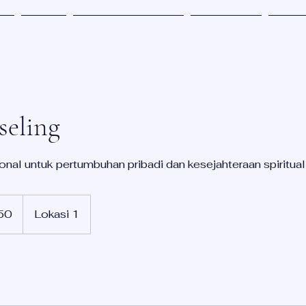
ah
Terlibat
Buku Zona Keajaiban
Sponsorship
Tentan
seling
nal untuk pertumbuhan pribadi dan kesejahteraan spiritual
50
Lokasi 1