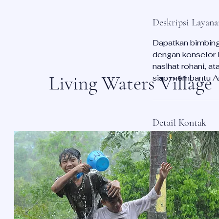
Deskripsi Layana
Dapatkan bimbing
dengan konselor K
nasihat rohani, 
Living Waters Village
siap membantu A
Detail Kontak
Jalan Merdeka Ba
Pontianak, Kalim
123-456-7890
info@mysite.com