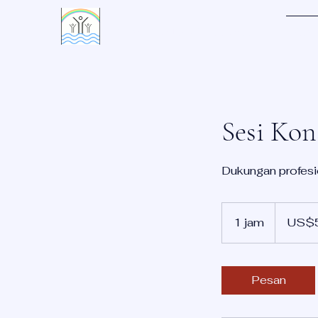
LIVING WATERS VILLAGE
Rum
Sesi Kon
Dukungan profesio
50
Dolar
1 jam
1
US$
Amerika
Serikat
j
a
Pesan